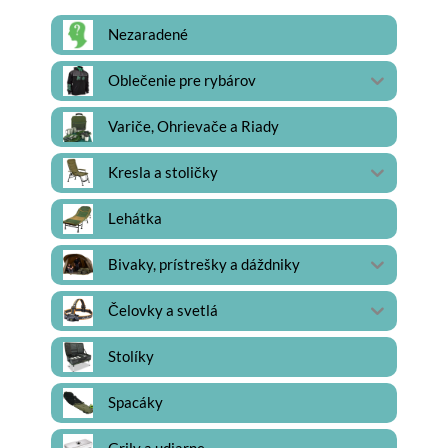
Nezaradené
Oblečenie pre rybárov
Variče, Ohrievače a Riady
Kresla a stoličky
Lehátka
Bivaky, prístrešky a dáždniky
Čelovky a svetlá
Stolíky
Spacáky