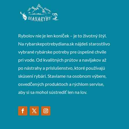
Rybolov nie je len koníček – je to životný štýl.
Na rybarskepotrebydiana.sk nájdeš starostlivo
vybrané rybárske potreby pre úspešné chvíle
pri vode. Od kvalitných prútov a navijakov až
po nástrahy a príslušenstvo, ktoré používajú
skúsení rybári. Staviame na osobnom výbere,
osvedčených produktoch a rýchlom servise,
aby si sa mohol sústrediť len na lov.