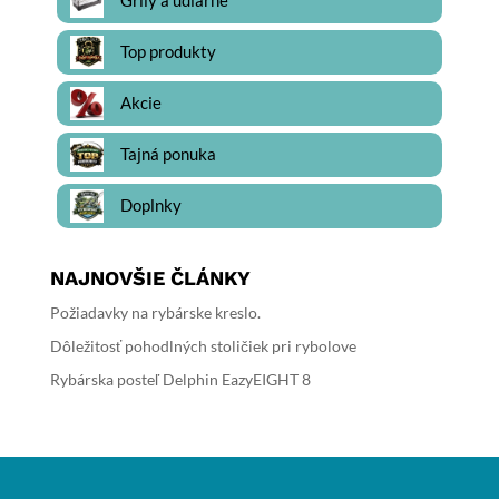
Grily a udiarne
Top produkty
Akcie
Tajná ponuka
Doplnky
NAJNOVŠIE ČLÁNKY
Požiadavky na rybárske kreslo.
Dôležitosť pohodlných stoličiek pri rybolove
Rybárska posteľ Delphin EazyEIGHT 8