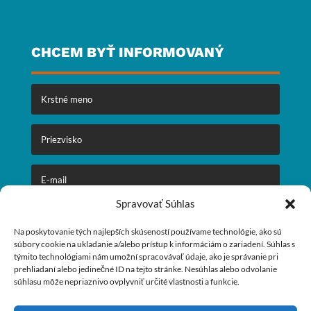
CHCEM BYŤ INFORMOVANÝ
Spravovať Súhlas
ODOSLAŤ
Na poskytovanie tých najlepších skúseností používame technológie, ako sú
súbory cookie na ukladanie a/alebo prístup k informáciám o zariadení. Súhlas s
týmito technológiami nám umožní spracovávať údaje, ako je správanie pri
prehliadaní alebo jedinečné ID na tejto stránke. Nesúhlas alebo odvolanie
🕒
Otváracie hodiny:
súhlasu môže nepriaznivo ovplyvniť určité vlastnosti a funkcie.