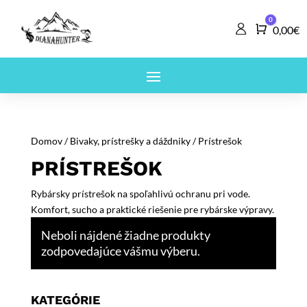
0
Košík
0,00
€
Domov
/
Bivaky, prístrešky a dáždniky
/ Prístrešok
PRÍSTREŠOK
Rybársky prístrešok na spoľahlivú ochranu pri vode.
Komfort, sucho a praktické riešenie pre rybárske výpravy.
Neboli nájdené žiadne produkty
zodpovedajúce vášmu výberu.
KATEGÓRIE