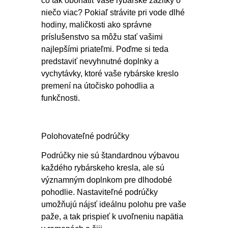
čo tak obohatiť vaše rybárske zážitky o
niečo viac? Pokiaľ strávite pri vode dlhé
hodiny, maličkosti ako správne
príslušenstvo sa môžu stať vašimi
najlepšími priateľmi. Poďme si teda
predstaviť nevyhnutné doplnky a
vychytávky, ktoré vaše rybárske kreslo
premení na útočisko pohodlia a
funkčnosti.
Polohovateľné podrúčky
Podrúčky nie sú štandardnou výbavou
každého rybárskeho kresla, ale sú
významným doplnkom pre dlhodobé
pohodlie. Nastaviteľné podrúčky
umožňujú nájsť ideálnu polohu pre vaše
paže, a tak prispieť k uvoľneniu napätia