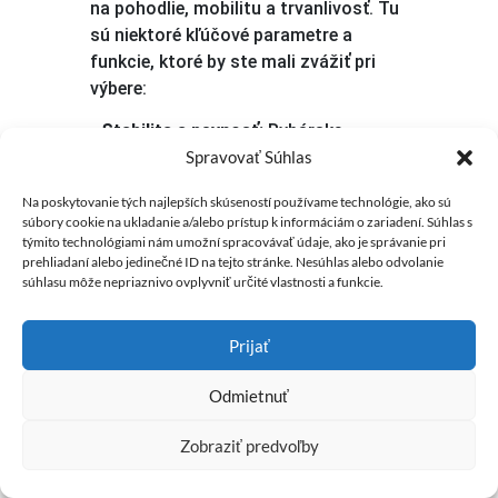
na pohodlie, mobilitu a trvanlivosť. Tu
sú niektoré kľúčové parametre a
funkcie, ktoré by ste mali zvážiť pri
výbere:
–
Stabilita a pevnosť:
Rybárske
Spravovať Súhlas
stoličky by mali byť stabilné a pevné,
aby vydržali rôzne terény a mohli
Na poskytovanie tých najlepších skúseností používame technológie, ako sú
podporiť váhu rybára počas dlhého
súbory cookie na ukladanie a/alebo prístup k informáciám o zariadení. Súhlas s
sedenia. Hľadajte modely s širokými
týmito technológiami nám umožní spracovávať údaje, ako je správanie pri
prehliadaní alebo jedinečné ID na tejto stránke. Nesúhlas alebo odvolanie
nohami a silnou konštrukciou.
súhlasu môže nepriaznivo ovplyvniť určité vlastnosti a funkcie.
–
Pohodlie:
Zásadným faktorom je
pohodlie, najmä keď trávite pri vode
Prijať
niekoľko hodín. Ergonomické sedadlá s
dostatočným polstrovaním, opierky
Odmietnuť
hlavy a nastaviteľné operadlo pre
0
chrbát sú prvky, ktoré poskytnú
Zobraziť predvoľby
maximálne pohodlie.