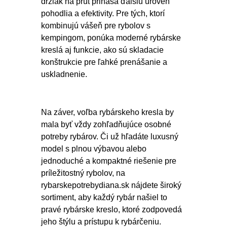
držiak na prút prináša ďalšiu úroveň
pohodlia a efektivity. Pre tých, ktorí
kombinujú vášeň pre rybolov s
kempingom, ponúka moderné rybárske
kreslá aj funkcie, ako sú skladacie
konštrukcie pre ľahké prenášanie a
uskladnenie.
Na záver, voľba rybárskeho kresla by
mala byť vždy zohľadňujúce osobné
potreby rybárov. Či už hľadáte luxusný
model s plnou výbavou alebo
jednoduché a kompaktné riešenie pre
príležitostný rybolov, na
rybarskepotrebydiana.sk nájdete široký
sortiment, aby každý rybár našiel to
pravé rybárske kreslo, ktoré zodpovedá
jeho štýlu a prístupu k rybárčeniu.