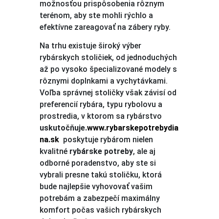
možnosťou prispôsobenia rôznym
terénom, aby ste mohli rýchlo a
efektívne zareagovať na zábery ryby.
Na trhu existuje široký výber
rybárskych stoličiek, od jednoduchých
až po vysoko špecializované modely s
rôznymi doplnkami a vychytávkami.
Voľba správnej stoličky však závisí od
preferencií rybára, typu rybolovu a
prostredia, v ktorom sa rybárstvo
uskutočňuje.
www.rybarskepotrebydia
na.sk
poskytuje rybárom nielen
kvalitné
rybárske potreby
, ale aj
odborné poradenstvo, aby ste si
vybrali presne takú stoličku, ktorá
bude najlepšie vyhovovať vašim
potrebám a zabezpečí maximálny
komfort počas vašich rybárskych