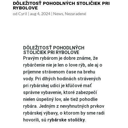
DÔLEŽITOSŤ POHODLNÝCH STOLIČIEK PRI
RYBOLOVE
od
Cyril
|
aug 4, 2024
|
News
,
Nezaradené
DÔLEŽITOSŤ POHODLNÝCH
STOLIČIEK PRI RYBOLOVE
Pravým rybárom je dobre známe, že
rybárčenie nie je len o love rýb, ale aj o
príjemne strávenom čase na brehu
vody. Pri dlhých hodinách strávených
pri rybárskej udici je kľúčové mať
správne vybavenie, ktoré zabezpečí
nielen úspešný lov, ale tiež pohodlie
rybára. Jedným z nevyhnutných prvkov
rybárskej výbavy, o ktorom by sme radi
hovorili, sú
rybárske stoličky
.