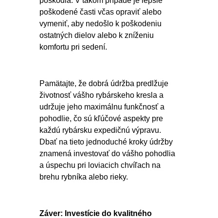
poškodia. V takom prípade je lepšie
poškodené časti včas opraviť alebo
vymeniť, aby nedošlo k poškodeniu
ostatných dielov alebo k zníženiu
komfortu pri sedení.
Pamätajte, že dobrá údržba predlžuje
životnosť vášho rybárskeho kresla a
udržuje jeho maximálnu funkčnosť a
pohodlie, čo sú kľúčové aspekty pre
každú rybársku expedičnú výpravu.
Dbať na tieto jednoduché kroky údržby
znamená investovať do vášho pohodlia
a úspechu pri loviacich chvíľach na
brehu rybníka alebo rieky.
Záver: Investície do kvalitného