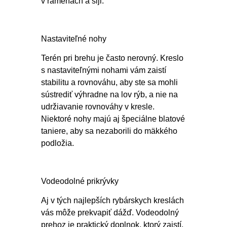
v ramenách a šiji.
Nastaviteľné nohy
Terén pri brehu je často nerovný. Kreslo
s nastaviteľnými nohami vám zaistí
stabilitu a rovnováhu, aby ste sa mohli
sústrediť výhradne na lov rýb, a nie na
udržiavanie rovnováhy v kresle.
Niektoré nohy majú aj špeciálne blatové
taniere, aby sa nezaborili do mäkkého
podložia.
Vodeodolné prikrývky
Aj v tých najlepších rybárskych kreslách
vás môže prekvapiť dážď. Vodeodolný
prehoz je praktický doplnok, ktorý zaistí,