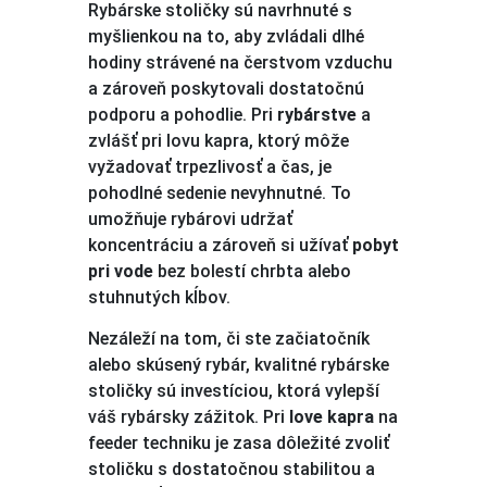
Rybárske stoličky sú navrhnuté s
myšlienkou na to, aby zvládali dlhé
hodiny strávené na čerstvom vzduchu
a zároveň poskytovali dostatočnú
podporu a pohodlie. Pri
rybárstve
a
zvlášť pri lovu kapra, ktorý môže
vyžadovať trpezlivosť a čas, je
pohodlné sedenie nevyhnutné. To
umožňuje rybárovi udržať
koncentráciu a zároveň si užívať
pobyt
pri vode
bez bolestí chrbta alebo
stuhnutých kĺbov.
Nezáleží na tom, či ste začiatočník
alebo skúsený rybár, kvalitné rybárske
stoličky sú investíciou, ktorá vylepší
váš rybársky zážitok. Pri
love kapra
na
feeder techniku je zasa dôležité zvoliť
stoličku s dostatočnou stabilitou a