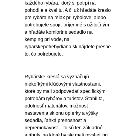
každého rybára, ktorý si potrpí na
pohodlie a kvalitu. A či už hľadáte kreslo
pre rybára na relax pri rybolove, alebo
potrebujete spojiť príjemné s užitočným
a hľadáte komfortné sedadlo na
kemping pri vode, na
rybarskepotrebydiana.sk nájdete presne
to, čo potrebujete.
Rybárske kreslá sa vyznačujú
niekoľkými kľúčovými vlastnosťami,
ktoré by mali zodpovedať specifickým
potrebám rybárov a turistov. Stabilita,
odolnosť materiálov, možnosť
nastavenia sklonu opierky a výšky
sedadla, ľahká prenosnosť a
nepremokavosť – to sú len základné
atributy, na ktoré by ste mali myslieť pri