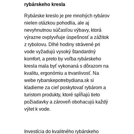
rybárskeho kresla
Rybárske kreslo je pre mnohých rybárov
nielen otázkou pohodlia, ale aj
nevyhnutnou súčasťou výbavy, ktorá
výrazne ovplyvňuje úspešnosť a zážitok
z rybolovu. Dlhé hodiny strávené pri
vode vyžadujú vysoký štandardný
komfort, a preto by voľba rybárskeho
kresla mala byť vykonaná s dôrazom na
kvalitu, ergonómiu a trvanlivosť. Na
webe rybarskepotrebydiana.sk si
kladieme za cieľ poskytovať rybárom a
turistom produkty, ktoré spĺňajú tieto
požiadavky a zároveň obohacujú každý
výlet k vode.
Investícia do kvalitného rybárskeho