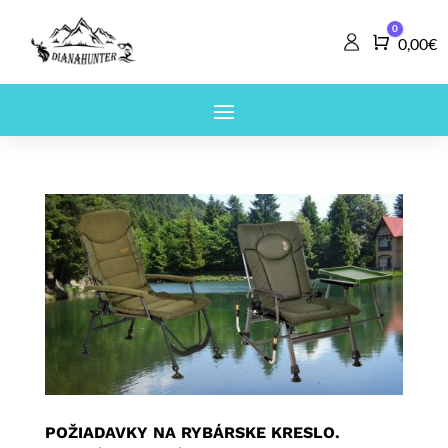
0
Košík
0,00
€
POŽIADAVKY NA RYBÁRSKE KRESLO.