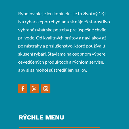
Rybolov nie je len koníček – je to životný štýl.
Na rybarskepotrebydiana.sk nájdeš starostlivo
vybrané rybárske potreby pre úspešné chvíle
pri vode. Od kvalitných prútov a navijakov až
po nástrahy a príslušenstvo, ktoré používajú
skúsení rybári. Staviame na osobnom výbere,
osvedčených produktoch a rýchlom servise,
aby si sa mohol sústrediť len na lov.
RÝCHLE MENU