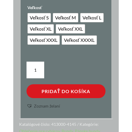
Veľkosť
Veľkosť S
Veľkosť M
Veľkosť L
Veľkosť XL
Veľkosť XXL
Veľkosť XXXL
Veľkosť XXXXL
množstvo
Vesta
Leonard
PRIDAŤ DO KOŠÍKA
Zoznam želaní
Katalógové číslo:
413000-4145
Kategórie:
Oblečenie pre rybárov
,
Bundy
,
Pánske bundy