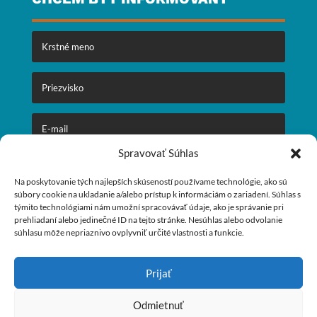
Spravovať Súhlas
ODOSLAŤ
Na poskytovanie tých najlepších skúseností používame technológie, ako sú
súbory cookie na ukladanie a/alebo prístup k informáciám o zariadení. Súhlas s
týmito technológiami nám umožní spracovávať údaje, ako je správanie pri
prehliadaní alebo jedinečné ID na tejto stránke. Nesúhlas alebo odvolanie
🕒
Otváracie hodiny:
súhlasu môže nepriaznivo ovplyvniť určité vlastnosti a funkcie.
Pondelok – Piatok:
09:00 – 17:00
Prijať
Sobota:
09:00 – 17:00
Nedeľa: Zatvorené
Odmietnuť