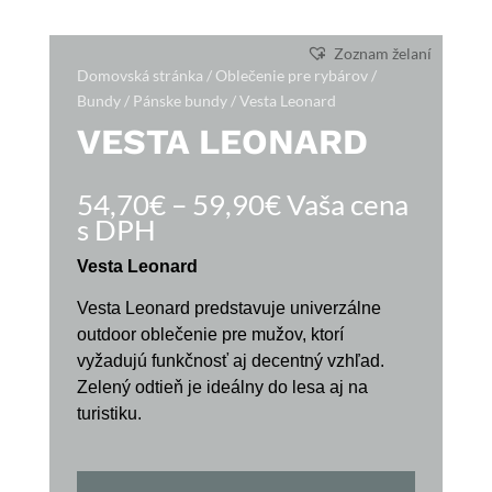
Zoznam želaní
Domovská stránka
/
Oblečenie pre rybárov
/
Bundy
/
Pánske bundy
/ Vesta Leonard
VESTA LEONARD
Price
54,70
€
–
59,90
€
Vaša cena
range:
s DPH
54,70€
Vesta Leonard
through
59,90€
Vesta Leonard predstavuje univerzálne
outdoor oblečenie pre mužov, ktorí
vyžadujú funkčnosť aj decentný vzhľad.
Zelený odtieň je ideálny do lesa aj na
turistiku.